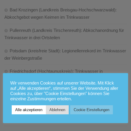
Bad Krozingen (Landkreis Breisgau-Hochschwarzwald):
Abkochgebot wegen Keimen im Trinkwasser
Pullenreuth (Landkreis Tirschenreuth): Abkochanordnung für
Trinkwasser in drei Ortsteilen
Potsdam (kreisfreie Stadt): Legionellenrekord im Trinkwasser
der Weinbergstraße
Friedrichsdorf (Hochtaunuskreis): Trinkwasser in
Burgholzhausen wird gechlort
Wir verwenden Cookies auf unserer Website. Mit Klick
auf „Alle akzeptieren“, stimmen Sie der Verwendung aller
Allendorf (Lumda) (Landkreis Gießen): Abkochgebot für
Cookies zu, über "Cookie Einstellungen" können Sie
Trinkwasser in Winnen und Nordeck
einzelne Zustimmungen erteilen.
Alle akzeptieren
Ablehnen
Cookie Einstellungen
Gaienhofen (Landkreis Konstanz): Abkochgebot wegen
bakterieller Verunreinigung des Trinkwassers