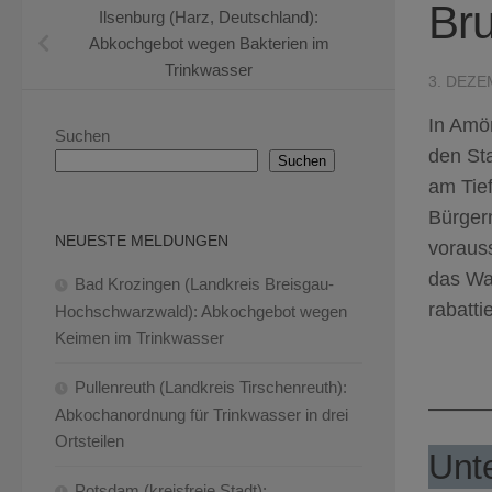
Br
Ilsenburg (Harz, Deutschland):
Abkochgebot wegen Bakterien im
Trinkwasser
3. DEZE
In Amö
Suchen
den St
Suchen
am Tie
Bürger
NEUESTE MELDUNGEN
voraus
das Was
Bad Krozingen (Landkreis Breisgau-
rabatti
Hochschwarzwald): Abkochgebot wegen
Keimen im Trinkwasser
Pullenreuth (Landkreis Tirschenreuth):
Abkochanordnung für Trinkwasser in drei
Ortsteilen
Unte
Potsdam (kreisfreie Stadt):