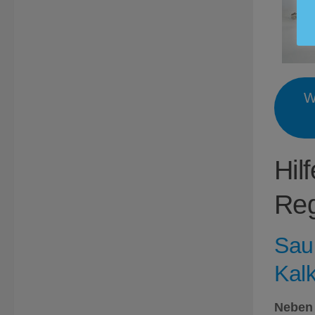
W
Hil
Reg
Sau
Kal
Neben 