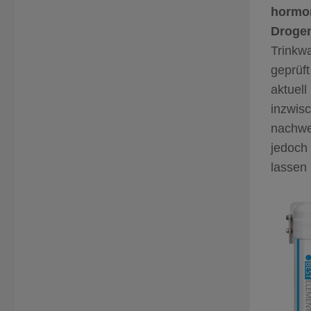
hormon
Drogen
Trinkwa
geprüft
aktuell
inzwis
nachwei
jedoch
lassen