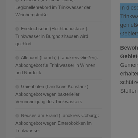
In dies
Legionellenrekord im Trinkwasser der
Weinbergstraße
Trinkw
genieße
Friedrichsdorf (Hochtaunuskreis):
Gebiete
Trinkwasser in Burgholzhausen wird
gechlort
Bewohn
Gebiet
Allendorf (Lumda) (Landkreis Gießen):
Gemein
Abkochgebot für Trinkwasser in Winnen
und Nordeck
erhalt
schütz
Gaienhofen (Landkreis Konstanz):
Stoffen
Abkochgebot wegen bakterieller
Verunreinigung des Trinkwassers
Neuses am Brand (Landkreis Coburg):
Abkochgebot wegen Enterokokken im
Trinkwasser