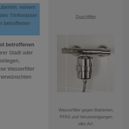
sauberem, reinem
stes Trinkwasser
Duschfilter
in betroffenen
t betroffenen
rer Stadt oder
orliegen,
ese Wasserfilter
unerwünschten
Wasserfilter gegen Bakterien,
PFAS und Verunreinigungen
aller Art: