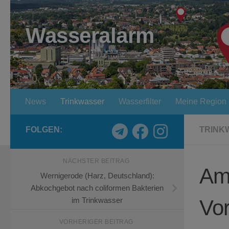
Zum Inhalt springen
Wasseralarm
News
Trinkwasser
Wasserfilter
Meine Region
FOLGEN:
TRINK
NÄCHSTER BEITRAG
Am
Wernigerode (Harz, Deutschland):
Abkochgebot nach coliformen Bakterien
Vo
im Trinkwasser
VORHERIGER BEITRAG