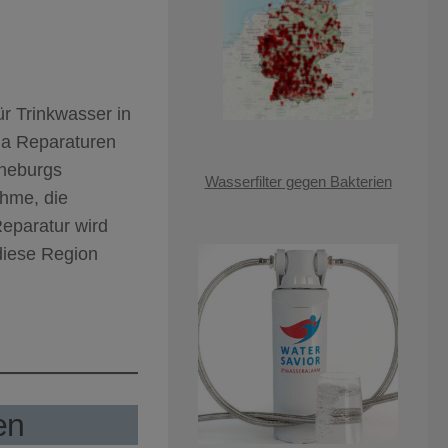
r Trinkwasser in
da Reparaturen
öneburgs
Wasserfilter gegen Bakterien
ahme, die
Reparatur wird
diese Region
.
en