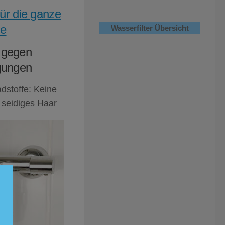
für die ganze
ie
Wasserfilter Übersicht
r gegen
gungen
stoffe: Keine
 seidiges Haar