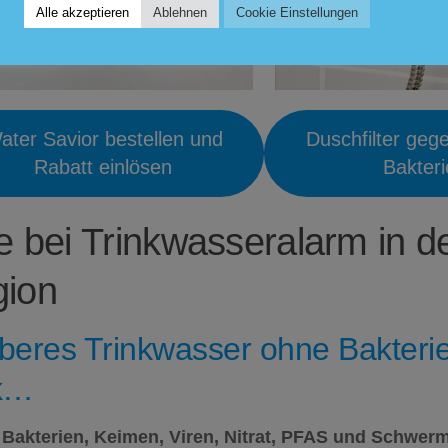
Alle akzeptieren
Ablehnen
Cookie Einstellungen
ater Savior bestellen und
Duschfilter geg
Rabatt einlösen
Bakter
fe bei Trinkwasseralarm in d
ion
beres Trinkwasser ohne Bakterie
k…
Bakterien, Keimen, Viren, Nitrat,
PFAS
und Schwerm