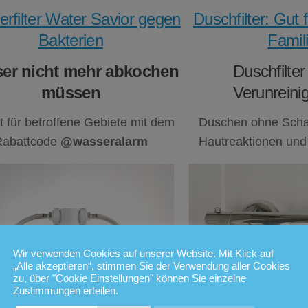
rfilter Water Savior gegen
Duschfilter: Gut 
Bakterien
Famil
er nicht mehr abkochen
Duschfilte
müssen
Verunreini
t für betroffene Gebiete mit dem
Duschen ohne Schad
Rabattcode
@wasseralarm
Hautreaktionen und
Wir verwenden Cookies auf unserer Website. Mit Klick auf
„Alle akzeptieren“, stimmen Sie der Verwendung aller Cookies
zu, über "Cookie Einstellungen" können Sie einzelne
Zustimmungen erteilen.