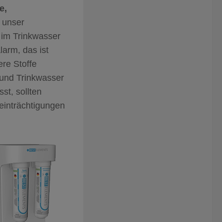
e,
n unser
n im Trinkwasser
arm, das ist
ere Stoffe
 und Trinkwasser
st, sollten
einträchtigungen