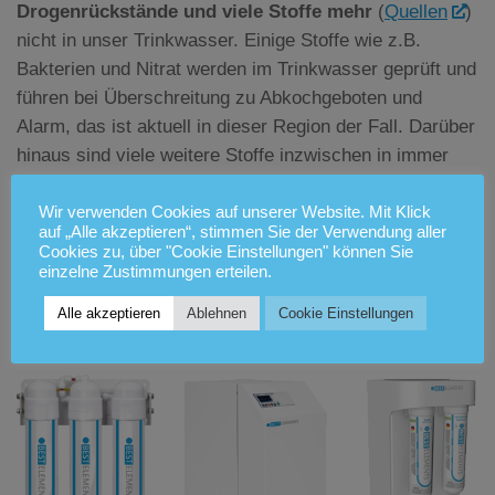
Drogenrückstände und viele Stoffe mehr
(
Quellen
)
nicht in unser Trinkwasser. Einige Stoffe wie z.B.
Bakterien und Nitrat werden im Trinkwasser geprüft und
führen bei Überschreitung zu Abkochgeboten und
Alarm, das ist aktuell in dieser Region der Fall. Darüber
hinaus sind viele weitere Stoffe inzwischen in immer
mehr Regionen in Deutschland im Grund- und
Trinkwasser nachweisbar, werden von der
Wir verwenden Cookies auf unserer Website. Mit Klick
auf „Alle akzeptieren“, stimmen Sie der Verwendung aller
Trinkwasserverordnung nicht erfasst, sollten jedoch
Cookies zu, über "Cookie Einstellungen" können Sie
entfernt werden. Viele Erkrankungen und chronische
einzelne Zustimmungen erteilen.
Beeinträchtigungen lassen Rückschlüsse zu auf
Alle akzeptieren
Ablehnen
Cookie Einstellungen
Umweltgifte.