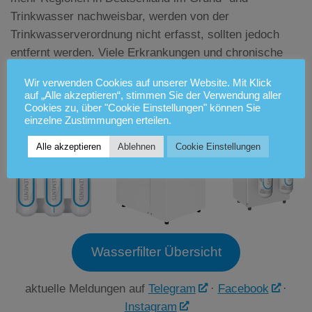
Trinkwasser nachweisbar, werden von der
Trinkwasserverordnung nicht erfasst, sollten jedoch
entfernt werden. Viele Erkrankungen und chronische
Beeinträchtigungen lassen Rückschlüsse zu auf
Wir verwenden Cookies auf unserer Website. Mit Klick
Umweltgifte.
auf „Alle akzeptieren“, stimmen Sie der Verwendung aller
Cookies zu, über "Cookie Einstellungen" können Sie
einzelne Zustimmungen erteilen.
Alle akzeptieren
Ablehnen
Cookie Einstellungen
Wasserfilter Übersicht
aktuelle Meldungen auf
Telegram
·
Facebook
·
Instagram