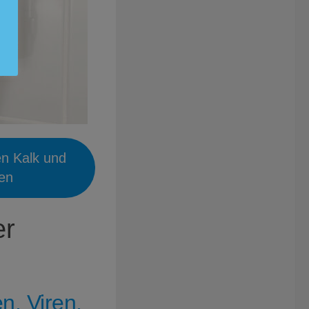
en Kalk und
ien
er
n, Viren,