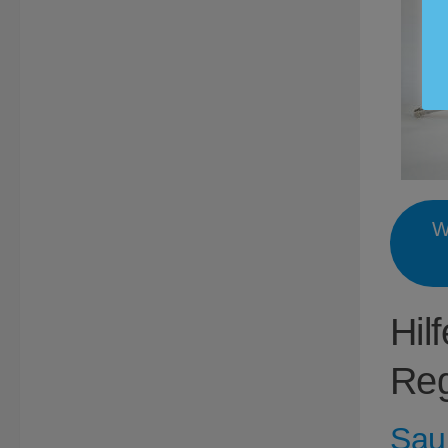
W
Hil
Reg
Sau