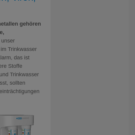
etallen gehören
e,
n unser
n im Trinkwasser
arm, das ist
ere Stoffe
 und Trinkwasser
st, sollten
einträchtigungen