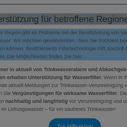
rstützung für betroffene Region
er Region gibt es Probleme mit der Bereitstellung von 
asser. Wir möchten gewährleisten, dass Sie trotzdem be
n können. BestElements Filtertechnologie hilft speziell 
n. Die Möglichkeiten finden Sie hier:
er in aktuell von Trinkwasseralarm und Abkochgebo
en erhalten Unterstützung für Wasserfilter.
Wenn in Ih
de aktuell Meldungen zur Trinkwasser-Verunreinigung v
en Sie
Vergünstigungen für wirksame Wasserfilter
. Di
en
nachhaltig und langfristig
vor Verunreinigung und 
 im Leitungswasser – für ein sauberes Trinkwasser!
Zur Hilfsaktion