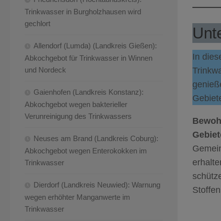
Trinkwasser in Burgholzhausen wird
gechlort
Unte
Allendorf (Lumda) (Landkreis Gießen):
In dies
Abkochgebot für Trinkwasser in Winnen
Trinkw
und Nordeck
genieße
Gaienhofen (Landkreis Konstanz):
Gebiete
Abkochgebot wegen bakterieller
Verunreinigung des Trinkwassers
Bewohn
Gebiet
Neuses am Brand (Landkreis Coburg):
Gemein
Abkochgebot wegen Enterokokken im
erhalt
Trinkwasser
schütz
Dierdorf (Landkreis Neuwied): Warnung
Stoffen
wegen erhöhter Manganwerte im
Trinkwasser