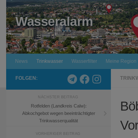
Zum Inhalt springen
Wasseralarm
News
Trinkwasser
Wasserfilter
Meine Region
FOLGEN:
TRINK
NÄCHSTER BEITRAG
Böb
Rotfelden (Landkreis Calw):
Abkochgebot wegen beeinträchtigter
Vor
Trinkwasserqualität
VORHERIGER BEITRAG