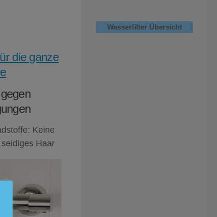
Wasserfilter Übersicht
für die ganze
ie
r gegen
gungen
stoffe: Keine
 seidiges Haar