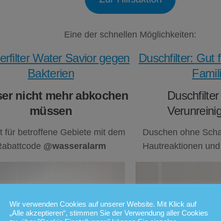
Eine der schnellen Möglichkeiten:
rfilter Water Savior gegen
Duschfilter: Gut 
Bakterien
Famil
er nicht mehr abkochen
Duschfilte
müssen
Verunreini
t für betroffene Gebiete mit dem
Duschen ohne Schad
Rabattcode
@wasseralarm
Hautreaktionen und
Wir verwenden Cookies auf unserer Website. Mit Klick auf
„Alle akzeptieren“, stimmen Sie der Verwendung aller Cookies