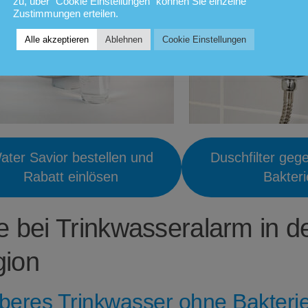
zu, über "Cookie Einstellungen" können Sie einzelne
Zustimmungen erteilen.
Alle akzeptieren
Ablehnen
Cookie Einstellungen
ater Savior bestellen und
Duschfilter geg
Rabatt einlösen
Bakter
fe bei Trinkwasseralarm in d
ion
beres Trinkwasser ohne Bakterie