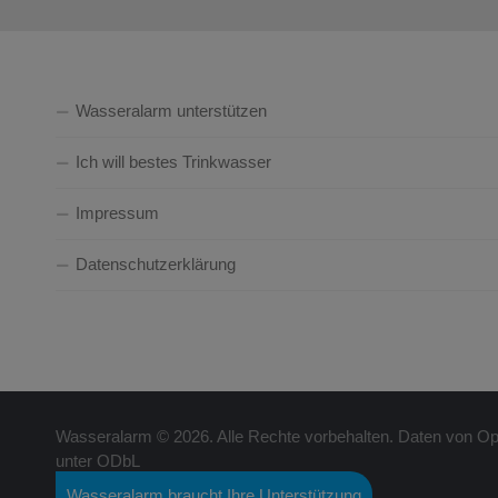
Wasseralarm unterstützen
Ich will bestes Trinkwasser
Impressum
Datenschutzerklärung
Wasseralarm © 2026. Alle Rechte vorbehalten. Daten von Ope
unter ODbL
Wasseralarm braucht Ihre Unterstützung