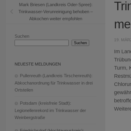
Tri
Mark Briesen (Landkreis Oder-Spree):
Trinkwasser-Verunreinigung behoben –
Abkochen weiter empfohlen
me
Suchen
19. MÄR
Suchen
Im Land
Trübun
NEUESTE MELDUNGEN
Turm, 
Restmü
Pullenreuth (Landkreis Tirschenreuth):
Abkochanordnung für Trinkwasser in drei
Chlorun
Ortsteilen
gewährl
betroff
Potsdam (kreisfreie Stadt):
Weitere
Legionellenrekord im Trinkwasser der
Weinbergstraße
Friedrichsdorf (Hochtaunuskreis):