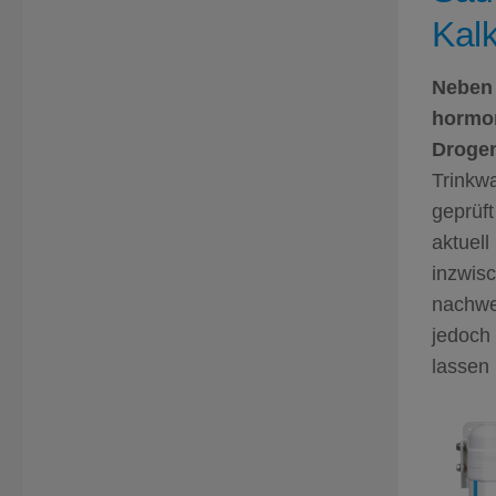
Kal
Neben 
hormon
Drogen
Trinkwa
geprüft
aktuell
inzwis
nachwei
jedoch
lassen