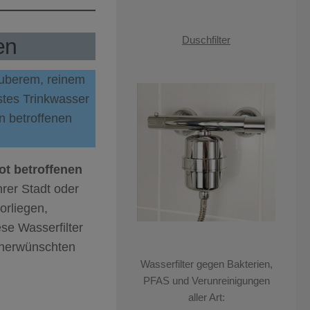
en
Duschfilter
sauberem, reinem
stes Trinkwasser
in betroffenen
t betroffenen
rer Stadt oder
orliegen,
ese Wasserfilter
unerwünschten
Wasserfilter gegen Bakterien,
PFAS und Verunreinigungen
aller Art: