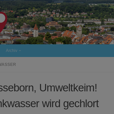
Archiv
WASSER
sseborn, Umweltkeim!
nkwasser wird gechlort