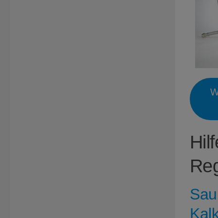
W
Hil
Reg
Sau
Kal