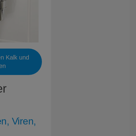
en Kalk und
ien
er
n, Viren,