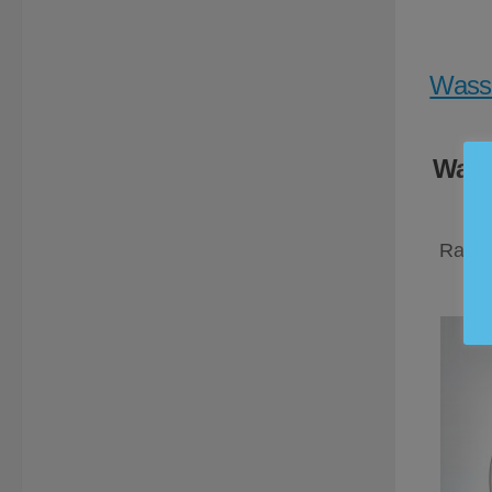
Wasse
Wass
Rabat