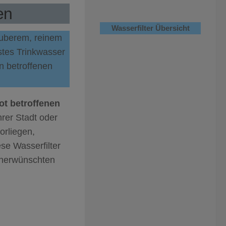
en
Wasserfilter Übersicht
sauberem, reinem
stes Trinkwasser
in betroffenen
t betroffenen
rer Stadt oder
orliegen,
ese Wasserfilter
unerwünschten