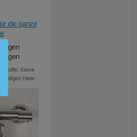
für die ganze
ie
r gegen
gungen
stoffe: Keine
 seidiges Haar