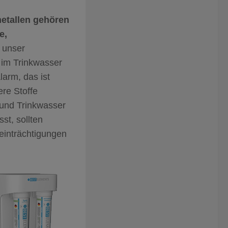
etallen gehören
e,
n unser
n im Trinkwasser
arm, das ist
ere Stoffe
 und Trinkwasser
st, sollten
einträchtigungen