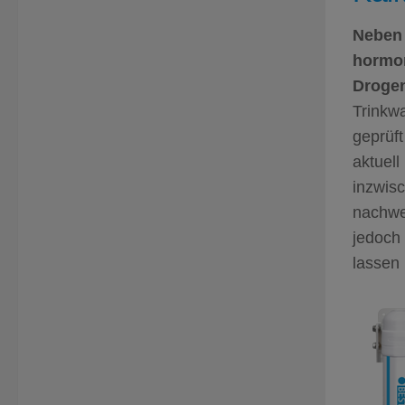
Neben 
hormon
Drogen
Trinkwa
geprüft
aktuell
inzwis
nachwei
jedoch
lassen