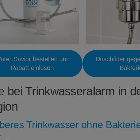
ater Savior bestellen und
Duschfilter geg
Rabatt einlösen
Bakter
fe bei Trinkwasseralarm in d
ion
beres Trinkwasser ohne Bakterie
k…