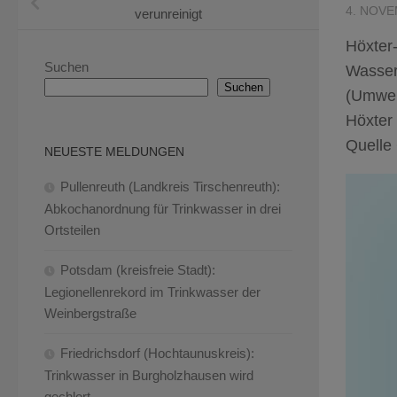
4. NOVE
verunreinigt
Höxter
Suchen
Wasser
Suchen
(Umwel
Höxter 
Quelle
NEUESTE MELDUNGEN
Pullenreuth (Landkreis Tirschenreuth):
Abkochanordnung für Trinkwasser in drei
Ortsteilen
Potsdam (kreisfreie Stadt):
Legionellenrekord im Trinkwasser der
Weinbergstraße
Friedrichsdorf (Hochtaunuskreis):
Trinkwasser in Burgholzhausen wird
gechlort