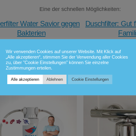
Eine der schnellen Möglichkeiten:
rfilter Water Savior gegen
Duschfilter: Gut 
Bakterien
Famil
er nicht mehr abkochen
Duschfilte
Wir verwenden Cookies auf unserer Website. Mit Klick auf
müssen
Verunreini
„Alle akzeptieren“, stimmen Sie der Verwendung aller Cookies
zu, über "Cookie Einstellungen" können Sie einzelne
Zustimmungen erteilen.
t für betroffene Gebiete mit dem
Duschen ohne Schad
Rabattcode
@wasseralarm
Hautreaktionen und
Alle akzeptieren
Ablehnen
Cookie Einstellungen