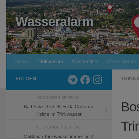
Zum Inhalt springen
Wasseralarm
News
Trinkwasser
Wasserfilter
Meine Region
FOLGEN:
TRINK
NÄCHSTER BEITRAG
Bo
Bad Salzschlirf LK Fulda Coliforme
Keime im Trinkwasser
Tri
VORHERIGER BEITRAG
Meßbach Trinkwasser immer noch