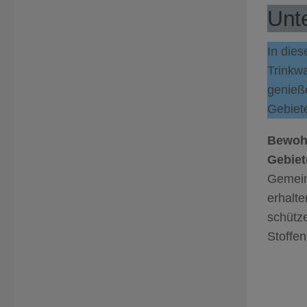
Unte
In dies
Trinkw
genieße
Gebiete
Bewohn
Gebiet
Gemein
erhalt
schütz
Stoffen