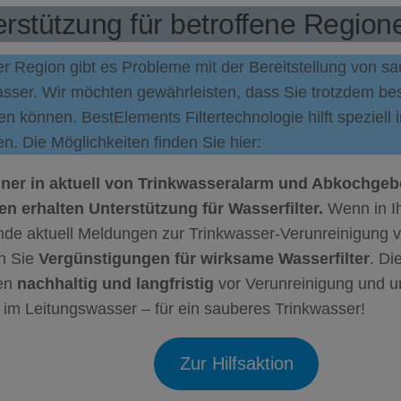
rstützung für betroffene Region
er Region gibt es Probleme mit der Bereitstellung von 
asser. Wir möchten gewährleisten, dass Sie trotzdem be
n können. BestElements Filtertechnologie hilft speziell 
n. Die Möglichkeiten finden Sie hier:
er in aktuell von Trinkwasseralarm und Abkochgebo
en erhalten Unterstützung für Wasserfilter.
Wenn in Ih
de aktuell Meldungen zur Trinkwasser-Verunreinigung v
en Sie
Vergünstigungen für wirksame Wasserfilter
. Di
en
nachhaltig und langfristig
vor Verunreinigung und 
 im Leitungswasser – für ein sauberes Trinkwasser!
Zur Hilfsaktion