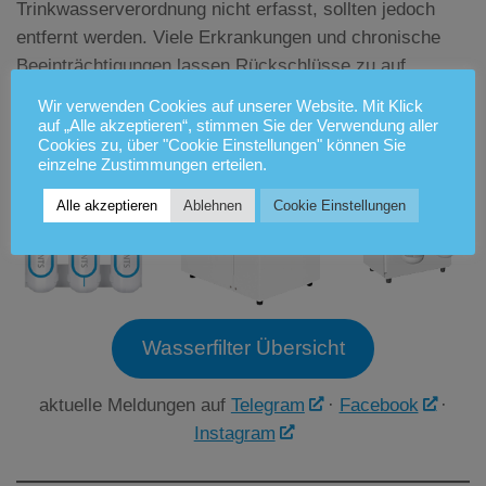
Trinkwasserverordnung nicht erfasst, sollten jedoch
entfernt werden. Viele Erkrankungen und chronische
Beeinträchtigungen lassen Rückschlüsse zu auf
Umweltgifte.
Wir verwenden Cookies auf unserer Website. Mit Klick
auf „Alle akzeptieren“, stimmen Sie der Verwendung aller
Cookies zu, über "Cookie Einstellungen" können Sie
einzelne Zustimmungen erteilen.
Alle akzeptieren
Ablehnen
Cookie Einstellungen
Wasserfilter Übersicht
aktuelle Meldungen auf
Telegram
·
Facebook
·
Instagram