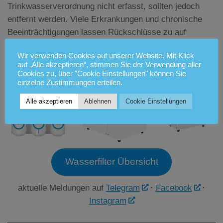
Trinkwasserverordnung nicht erfasst, sollten jedoch
entfernt werden. Viele Erkrankungen und chronische
Beeinträchtigungen lassen Rückschlüsse zu auf
Umweltgifte.
Wir verwenden Cookies auf unserer Website. Mit Klick
auf „Alle akzeptieren“, stimmen Sie der Verwendung aller
Cookies zu, über "Cookie Einstellungen" können Sie
einzelne Zustimmungen erteilen.
Alle akzeptieren
Ablehnen
Cookie Einstellungen
Wasserfilter Übersicht
aktuelle Meldungen auf
Telegram
·
Facebook
·
Instagram