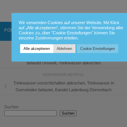
Wir verwenden Cookies auf unserer Website. Mit Klick
auf „Alle akzeptieren“, stimmen Sie der Verwendung aller
FOLGEN:
Cookies zu, über "Cookie Einstellungen" können Sie
einzelne Zustimmungen erteilen.
NÄCHSTER BEITRAG
Alle akzeptieren
Ablehnen
Cookie Einstellungen
Antibiotika und resistente Keime, Flaschenwasser
belastet Umwelt, Trinkwasser abkochen
VORHERIGER BEITRAG
Trinkwasser vorsichtshalber abkochen, Trinkwasser in
Gemeinden belastet, Kandel Ladenburg Dörrenbach
Suchen
Suchen