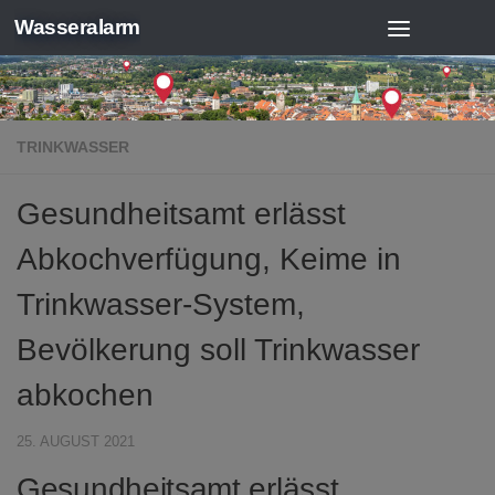
Wasseralarm
Zum Inhalt springen
TRINKWASSER
Gesundheitsamt erlässt
Abkochverfügung, Keime in
Trinkwasser-System,
Bevölkerung soll Trinkwasser
abkochen
25. AUGUST 2021
Gesundheitsamt erlässt