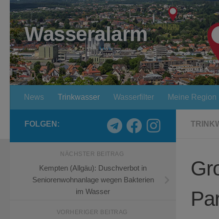
Zum Inhalt springen
Wasseralarm
News
Trinkwasser
Wasserfilter
Meine Region
FOLGEN:
TRINK
NÄCHSTER BEITRAG
Gro
Kempten (Allgäu): Duschverbot in
Seniorenwohnanlage wegen Bakterien
Par
im Wasser
VORHERIGER BEITRAG