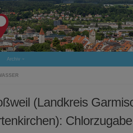
Archiv
WASSER
ßweil (Landkreis Garmis
tenkirchen): Chlorzugabe