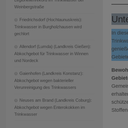
Weinbergstraße
Unte
Friedrichsdorf (Hochtaunuskreis):
Trinkwasser in Burgholzhausen wird
In dies
gechlort
Trinkw
Allendorf (Lumda) (Landkreis Gießen):
genieße
Abkochgebot für Trinkwasser in Winnen
Gebiete
und Nordeck
Bewohn
Gaienhofen (Landkreis Konstanz):
Gebiet
Abkochgebot wegen bakterieller
Gemein
Verunreinigung des Trinkwassers
erhalt
Neuses am Brand (Landkreis Coburg):
schütz
Abkochgebot wegen Enterokokken im
Stoffen
Trinkwasser