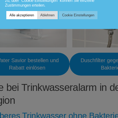
zu, über "Cookie Einstellungen" können Sie einzelne
Zustimmungen erteilen.
Alle akzeptieren
Ablehnen
Cookie Einstellungen
ater Savior bestellen und
Duschfilter geg
Rabatt einlösen
Bakter
fe bei Trinkwasseralarm in d
ion
beres Trinkwasser ohne Bakterie