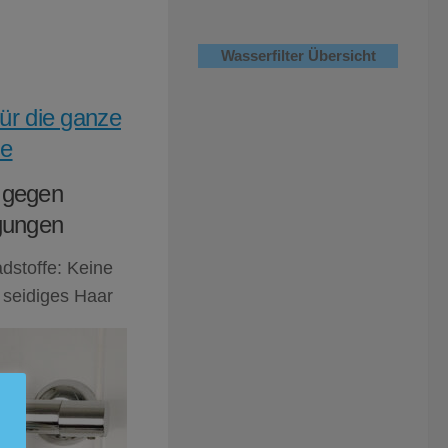
Wasserfilter Übersicht
für die ganze
ie
r gegen
gungen
stoffe: Keine
 seidiges Haar