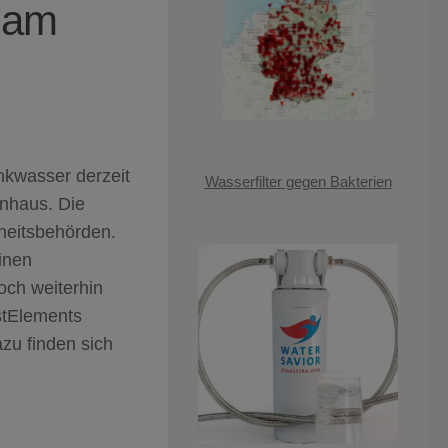
 am
nkwasser derzeit
Wasserfilter gegen Bakterien
enhaus. Die
heitsbehörden.
inen
ch weiterhin
estElements
azu finden sich