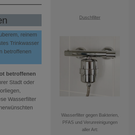
en
Duschfilter
sauberem, reinem
stes Trinkwasser
in betroffenen
t betroffenen
rer Stadt oder
orliegen,
ese Wasserfilter
unerwünschten
Wasserfilter gegen Bakterien,
PFAS und Verunreinigungen
aller Art: