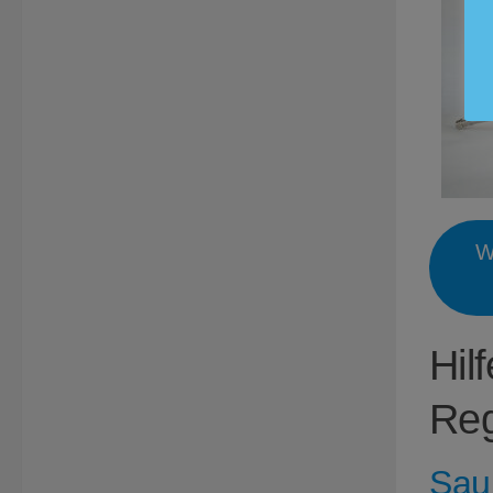
W
Hil
Reg
Sau