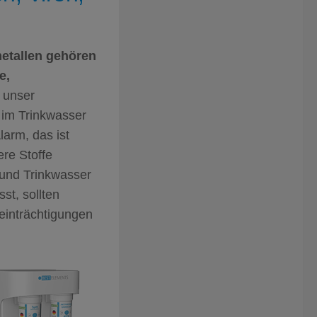
etallen gehören
e,
n unser
n im Trinkwasser
arm, das ist
ere Stoffe
 und Trinkwasser
st, sollten
einträchtigungen