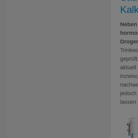
Kal
Neben 
hormon
Drogen
Trinkwa
geprüft
aktuell
inzwis
nachwei
jedoch
lassen