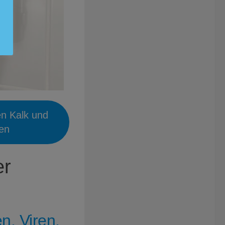
en Kalk und
ien
er
n, Viren,