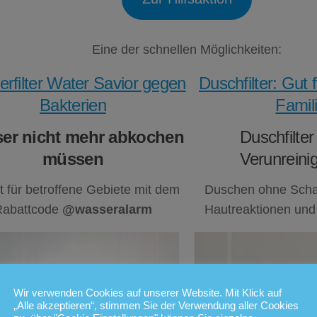
Eine der schnellen Möglichkeiten:
rfilter Water Savior gegen
Duschfilter: Gut 
Bakterien
Famil
er nicht mehr abkochen
Duschfilte
müssen
Verunreini
t für betroffene Gebiete mit dem
Duschen ohne Schad
Rabattcode
@wasseralarm
Hautreaktionen und
Wir verwenden Cookies auf unserer Website. Mit Klick auf
„Alle akzeptieren“, stimmen Sie der Verwendung aller Cookies