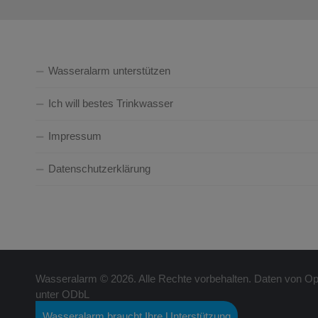
Wasseralarm unterstützen
Ich will bestes Trinkwasser
Impressum
Datenschutzerklärung
Wasseralarm © 2026. Alle Rechte vorbehalten. Daten von Ope
unter ODbL
Wasseralarm braucht Ihre Unterstützung