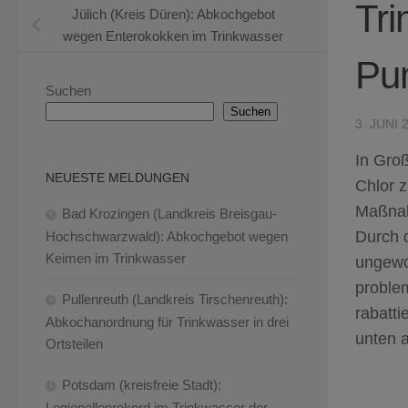
Tr
Jülich (Kreis Düren): Abkochgebot
wegen Enterokokken im Trinkwasser
Pu
Suchen
Suchen
3. JUNI 
In Gro
NEUESTE MELDUNGEN
Chlor 
Maßnah
Bad Krozingen (Landkreis Breisgau-
Durch 
Hochschwarzwald): Abkochgebot wegen
Keimen im Trinkwasser
ungewo
problem
Pullenreuth (Landkreis Tirschenreuth):
rabatti
Abkochanordnung für Trinkwasser in drei
unten a
Ortsteilen
Potsdam (kreisfreie Stadt):
Legionellenrekord im Trinkwasser der