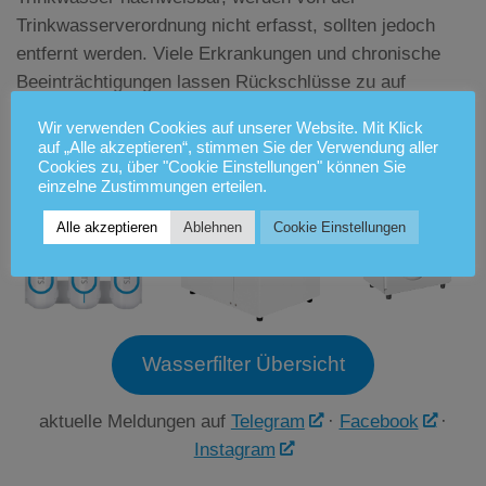
Trinkwasserverordnung nicht erfasst, sollten jedoch
entfernt werden. Viele Erkrankungen und chronische
Beeinträchtigungen lassen Rückschlüsse zu auf
Umweltgifte.
Wir verwenden Cookies auf unserer Website. Mit Klick
auf „Alle akzeptieren“, stimmen Sie der Verwendung aller
Cookies zu, über "Cookie Einstellungen" können Sie
einzelne Zustimmungen erteilen.
Alle akzeptieren
Ablehnen
Cookie Einstellungen
Wasserfilter Übersicht
aktuelle Meldungen auf
Telegram
·
Facebook
·
Instagram