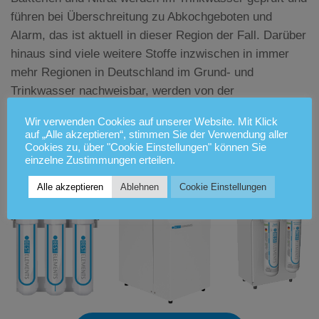
führen bei Überschreitung zu Abkochgeboten und
Alarm, das ist aktuell in dieser Region der Fall. Darüber
hinaus sind viele weitere Stoffe inzwischen in immer
mehr Regionen in Deutschland im Grund- und
Trinkwasser nachweisbar, werden von der
Trinkwasserverordnung nicht erfasst, sollten jedoch
Wir verwenden Cookies auf unserer Website. Mit Klick
entfernt werden. Viele Erkrankungen und chronische
auf „Alle akzeptieren“, stimmen Sie der Verwendung aller
Beeinträchtigungen lassen Rückschlüsse zu auf
Cookies zu, über "Cookie Einstellungen" können Sie
einzelne Zustimmungen erteilen.
Umweltgifte.
Alle akzeptieren
Ablehnen
Cookie Einstellungen