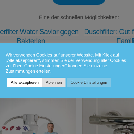
Eine der schnellen Möglichkeiten:
rfilter Water Savior gegen
Duschfilter: Gut 
Bakterien
Famil
er nicht mehr abkochen
Duschfilte
Wir verwenden Cookies auf unserer Website. Mit Klick auf
„Alle akzeptieren“, stimmen Sie der Verwendung aller Cookies
müssen
Verunreini
zu, über "Cookie Einstellungen" können Sie einzelne
Zustimmungen erteilen.
t für betroffene Gebiete mit dem
Duschen ohne Schad
Alle akzeptieren
Ablehnen
Cookie Einstellungen
Rabattcode
@wasseralarm
Hautreaktionen und