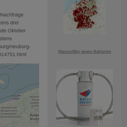
f Nachfrage
ens drei
nde Oktober
stens
burg/neuburg-
Wasserfilter gegen Bakterien
4014751.html