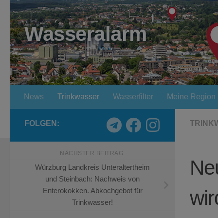
Zum Inhalt springen
Wasseralarm
News
Trinkwasser
Wasserfilter
Meine Region
FOLGEN:
TRINK
NÄCHSTER BEITRAG
Neu
Würzburg Landkreis Unteraltertheim
und Steinbach: Nachweis von
wir
Enterokokken. Abkochgebot für
Trinkwasser!