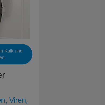
en Kalk und
ien
er
n, Viren,