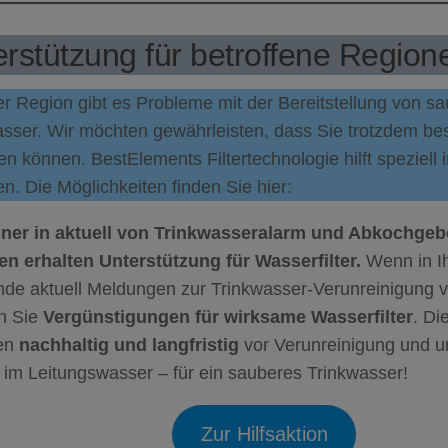
rstützung für betroffene Region
er Region gibt es Probleme mit der Bereitstellung von 
asser. Wir möchten gewährleisten, dass Sie trotzdem be
n können. BestElements Filtertechnologie hilft speziell 
n. Die Möglichkeiten finden Sie hier:
er in aktuell von Trinkwasseralarm und Abkochgebo
en erhalten Unterstützung für Wasserfilter.
Wenn in Ih
de aktuell Meldungen zur Trinkwasser-Verunreinigung v
en Sie
Vergünstigungen für wirksame Wasserfilter
. Di
en
nachhaltig und langfristig
vor Verunreinigung und 
 im Leitungswasser – für ein sauberes Trinkwasser!
Zur Hilfsaktion