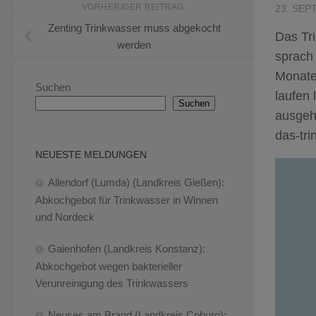
VORHERIGER BEITRAG
23. SEP
Zenting Trinkwasser muss abgekocht
Das Tri
werden
sprach
Monate
Suchen
laufen
Suchen
ausgeh
das-tri
NEUESTE MELDUNGEN
Allendorf (Lumda) (Landkreis Gießen):
Abkochgebot für Trinkwasser in Winnen
und Nordeck
Gaienhofen (Landkreis Konstanz):
Abkochgebot wegen bakterieller
Verunreinigung des Trinkwassers
Neuses am Brand (Landkreis Coburg):