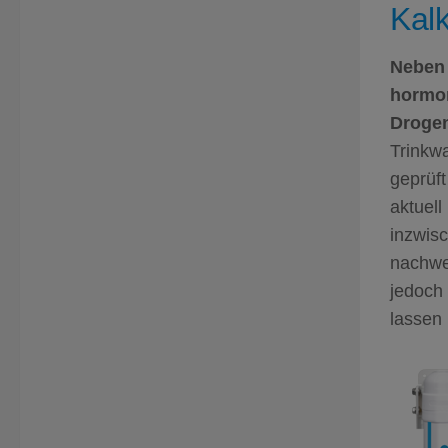
Kal
Neben 
hormon
Drogen
Trinkwa
geprüft
aktuell
inzwis
nachwei
jedoch
lassen