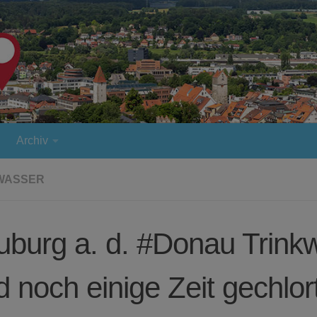
Archiv
WASSER
burg a. d. #Donau Trink
d noch einige Zeit gechlor