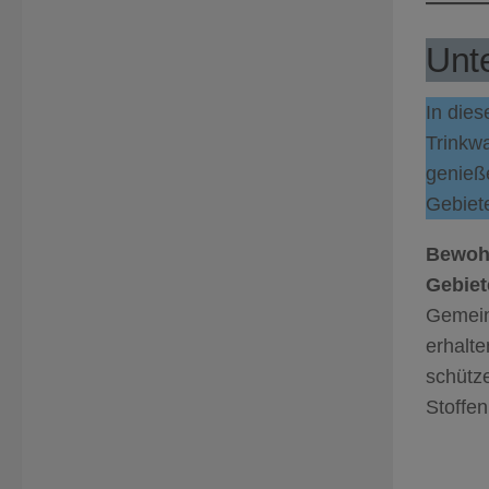
Unte
In dies
Trinkw
genieße
Gebiete
Bewohn
Gebiet
Gemein
erhalt
schütz
Stoffen