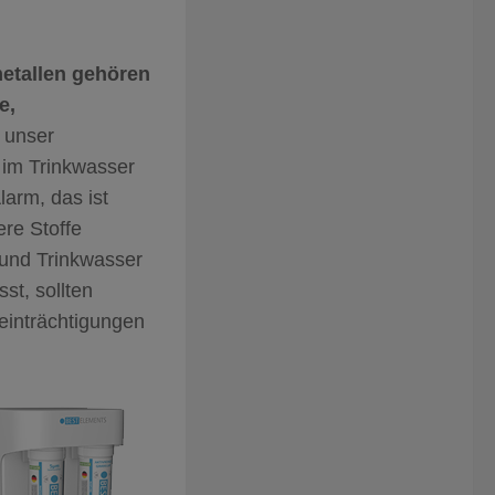
etallen gehören
e,
n unser
n im Trinkwasser
arm, das ist
ere Stoffe
 und Trinkwasser
st, sollten
einträchtigungen