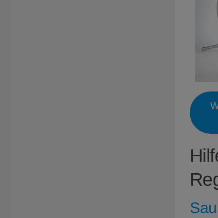
W
Hil
Reg
Sau