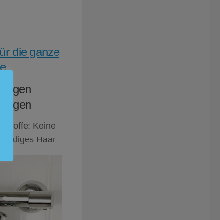
für die ganze
ie
r gegen
gungen
stoffe: Keine
 seidiges Haar