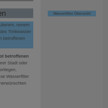
en
Wasserfilter Übersicht
sauberem, reinem
stes Trinkwasser
in betroffenen
t betroffenen
rer Stadt oder
orliegen,
ese Wasserfilter
unerwünschten