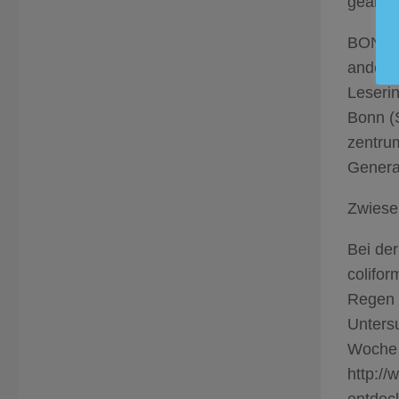
geände
BONN. 
anders 
Leserin
Bonn (
zentru
Genera
Zwiese
Bei de
colifo
Regen 
Unters
Woche
http:/
entdec