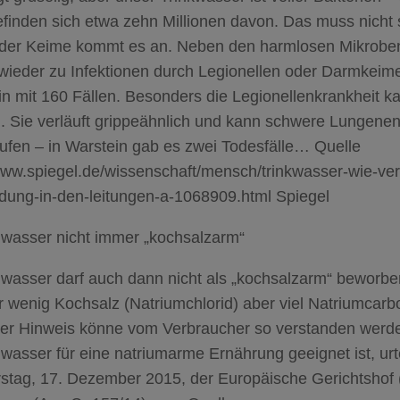
finden sich etwa zehn Millionen davon. Das muss nicht s
t der Keime kommt es an. Neben den harmlosen Mikrob
wieder zu Infektionen durch Legionellen oder Darmkeim
n mit 160 Fällen. Besonders die Legionellenkrankheit ka
. Sie verläuft grippeähnlich und kann schwere Lungen
ufen – in Warstein gab es zwei Todesfälle… Quelle
/www.spiegel.de/wissenschaft/mensch/trinkwasser-wie-ve
ldung-in-den-leitungen-a-1068909.html Spiegel
lwasser nicht immer „kochsalzarm“
lwasser darf auch dann nicht als „kochsalzarm“ beworb
 wenig Kochsalz (Natriumchlorid) aber viel Natriumcarbo
er Hinweis könne vom Verbraucher so verstanden werd
wasser für eine natriumarme Ernährung geeignet ist, urt
stag, 17. Dezember 2015, der Europäische Gerichtshof