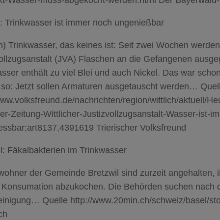
h: Trinkwasser ist immer noch ungenießbar
ch) Trinkwasser, das keines ist: Seit zwei Wochen werden 
vollzugsanstalt (JVA) Flaschen an die Gefangenen ausg
sser enthält zu viel Blei und auch Nickel. Das war scho
 so: Jetzt sollen Armaturen ausgetauscht werden… Quel
www.volksfreund.de/nachrichten/region/wittlich/aktuell/He
her-Zeitung-Wittlicher-Justizvollzugsanstalt-Wasser-ist-
essbar;art8137,4391619 Trierischer Volksfreund
l: Fäkalbakterien im Trinkwasser
ohner der Gemeinde Bretzwil sind zurzeit angehalten, i
r Konsumation abzukochen. Die Behörden suchen nach 
einigung… Quelle http://www.20min.ch/schweiz/basel/st
ch