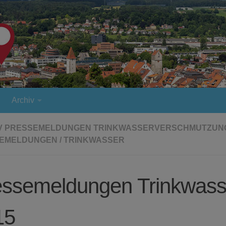
Archiv
V PRESSEMELDUNGEN TRINKWASSERVERSCHMUTZUN
EMELDUNGEN
/
TRINKWASSER
essemeldungen Trinkwass
15