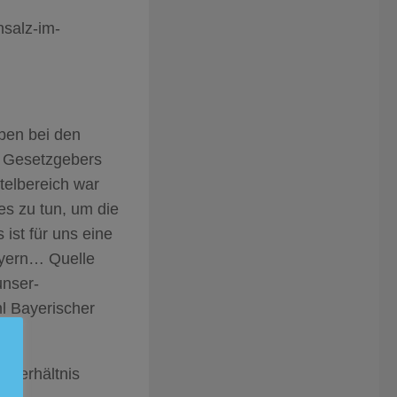
hsalz-im-
ben bei den
s Gesetzgebers
telbereich war
es zu tun, um die
ist für uns eine
ayern… Quelle
unser-
l Bayerischer
hverhältnis