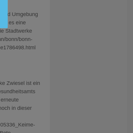
nn und Umgebung
ibt es eine
die Stadtwerke
nn/bonn/bonn-
le1786498.html
e Zwiesel ist ein
esundheitsamts
 erneute
och in dieser
1905336_Keime-
-Bote