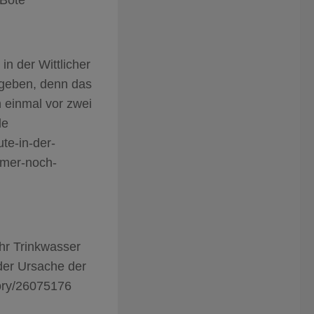
in der Wittlicher
egeben, denn das
n einmal vor zwei
le
ute-in-der-
immer-noch-
hr Trinkwasser
der Ursache der
ory/26075176