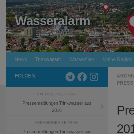
Zum Inhalt springen
Wasseralarm
News
Trinkwasser
Wasserfilter
Meine Region
FOLGEN:
ARCHI
PRESS
NÄCHSTER BEITRAG
Pressemeldungen Trinkwasser aus
Pr
2016
VORHERIGER BEITRAG
20
Pressemeldungen Trinkwasser aus