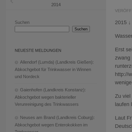
2014
VERÖFF
2015 ↓
Suchen
Suchen
Wasser
Erst s
NEUESTE MELDUNGEN
zwang e
Allendorf (Lumda) (Landkreis Gießen):
runter
Abkochgebot für Trinkwasser in Winnen
http://
und Nordeck
wenige
Gaienhofen (Landkreis Konstanz):
Zu vie
Abkochgebot wegen bakterieller
laufen 
Verunreinigung des Trinkwassers
Laut Fr
Neuses am Brand (Landkreis Coburg):
Abkochgebot wegen Enterokokken im
Deutsc
Trinkwasser