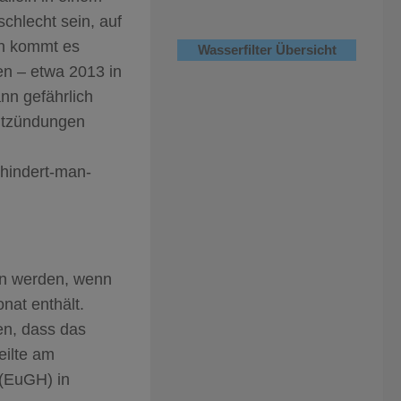
chlecht sein, auf
en kommt es
Wasserfilter Übersicht
en – etwa 2013 in
nn gefährlich
entzündungen
rhindert-man-
en werden, wenn
nat enthält.
en, dass das
eilte am
 (EuGH) in