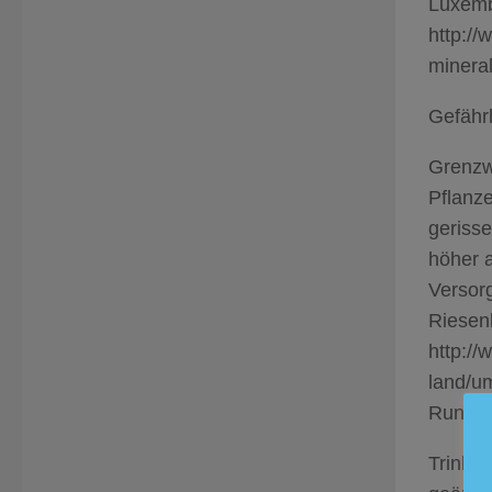
Luxemb
http://
minera
Gefährl
Grenzw
Pflanze
gerisse
höher a
Versorg
Riesen
http:/
land/um
Rundfu
Trinkw