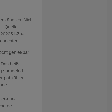
erständlich. Nicht
 … Quelle
/2202251-Zu-
chrichten
ocht genießbar
 Das heißt:
ig sprudelnd
en) abkühlen
ohne
ser-nur-
che.de