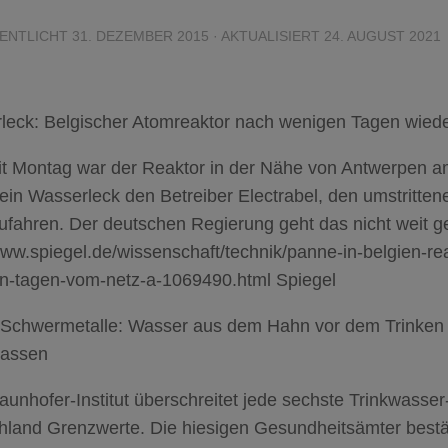
ENTLICHT
31. DEZEMBER 2015
· AKTUALISIERT
24. AUGUST 2021
leck: Belgischer Atomreaktor nach wenigen Tagen wiede
eit Montag war der Reaktor in der Nähe von Antwerpen 
in Wasserleck den Betreiber Electrabel, den umstritten
zufahren. Der deutschen Regierung geht das nicht weit
www.spiegel.de/wissenschaft/technik/panne-in-belgien-r
n-tagen-vom-netz-a-1069490.html Spiegel
l Schwermetalle: Wasser aus dem Hahn vor dem Trinken 
lassen
aunhofer-Institut überschreitet jede sechste Trinkwasser
hland Grenzwerte. Die hiesigen Gesundheitsämter bestät