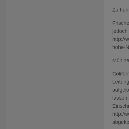
Zu hoh
Frische
jedoch
http:/
hohe-N
Mühlhe
Colifor
Leitun
aufgek
lassen.
Einsch
http://
abgeko