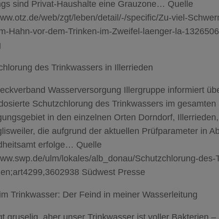
ings sind Privat-Haushalte eine Grauzone… Quelle
www.otz.de/web/zgt/leben/detail/-/specific/Zu-viel-Schwe
m-Hahn-vor-dem-Trinken-im-Zweifel-laenger-la-1326506
g
hlorung des Trinkwassers in Illerrieden
eckverband Wasserversorgung Illergruppe informiert über
 dosierte Schutzchlorung des Trinkwassers im gesamten
ungsgebiet in den einzelnen Orten Dorndorf, Illerriede
lisweiler, die aufgrund der aktuellen Prüfparameter in 
heitsamt erfolge… Quelle
/www.swp.de/ulm/lokales/alb_donau/Schutzchlorung-des-T
ieden;art4299,3602938 Südwest Presse
im Trinkwasser: Der Feind in meiner Wasserleitung
gt gruselig, aber unser Trinkwasser ist voller Bakterien – 