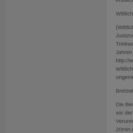
Wittlic
(Wittli
Justiz
Trinkwa
Jahren
http://
Wittlic
ungeni
Bretzwi
Die Bew
vor de
Verunr
20min.