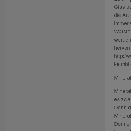
Glas be
die Ar
immer 
Warstei
werden
hervorr
http:/
keimbi
Minera
Minera
es zwar
Denn d
Mineral
Donner