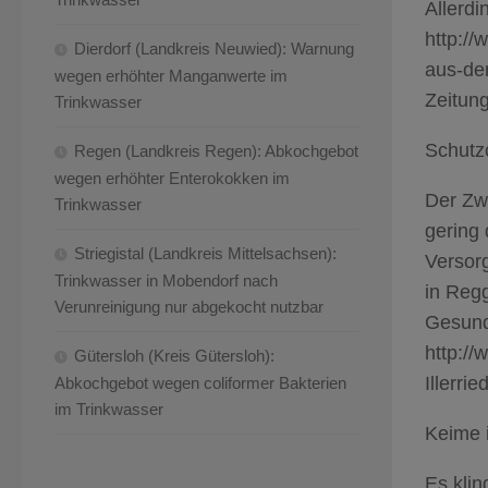
Allerd
http://
Dierdorf (Landkreis Neuwied): Warnung
aus-de
wegen erhöhter Manganwerte im
Zeitun
Trinkwasser
Schutzc
Regen (Landkreis Regen): Abkochgebot
wegen erhöhter Enterokokken im
Der Zw
Trinkwasser
gering
Striegistal (Landkreis Mittelsachsen):
Versorg
Trinkwasser in Mobendorf nach
in Regg
Verunreinigung nur abgekocht nutzbar
Gesund
http:/
Gütersloh (Kreis Gütersloh):
Illerr
Abkochgebot wegen coliformer Bakterien
im Trinkwasser
Keime 
Es klin