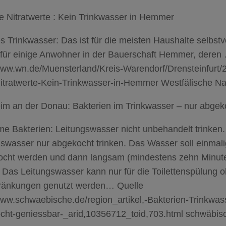
e Nitratwerte : Kein Trinkwasser in Hemmer
s Trinkwasser: Das ist für die meisten Haushalte selbstv
 für einige Anwohner in der Bauerschaft Hemmer, deren
/www.wn.de/Muensterland/Kreis-Warendorf/Drensteinfurt
itratwerte-Kein-Trinkwasser-in-Hemmer Westfälische Na
im an der Donau: Bakterien im Trinkwasser – nur abgek
me Bakterien: Leitungswasser nicht unbehandelt trinken.
gswasser nur abgekocht trinken. Das Wasser soll einmal
ocht werden und dann langsam (mindestens zehn Minut
 Das Leitungswasser kann nur für die Toilettenspülung 
ränkungen genutzt werden… Quelle
www.schwaebische.de/region_artikel,-Bakterien-Trinkwas
cht-geniessbar-_arid,10356712_toid,703.html schwäbis