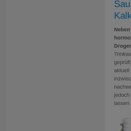
Sau
Kal
Neben 
hormon
Drogen
Trinkwa
geprüft
aktuell
inzwis
nachwei
jedoch
lassen