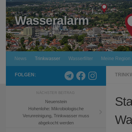
Zum Inhalt springen
Wasseralarm
News
Trinkwasser
Wasserfilter
Meine Region
FOLGEN:
TRINK
NÄCHSTER BEITRAG
Sta
Neuenstein
Hohenlohe: Mikrobiologische
Wa
Verunreinigung, Trinkwasser muss
abgekocht werden