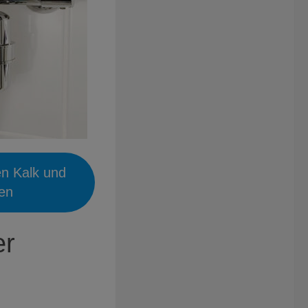
en Kalk und
ien
er