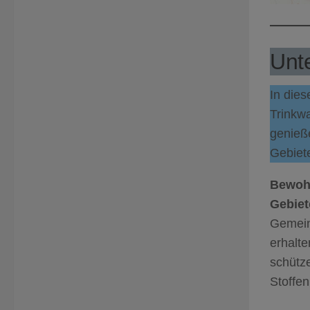
Unte
In dies
Trinkw
genieße
Gebiete
Bewohn
Gebiet
Gemein
erhalt
schütz
Stoffen