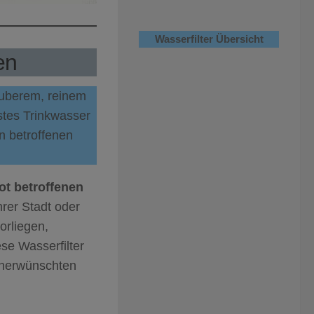
Wasserfilter Übersicht
en
sauberem, reinem
stes Trinkwasser
in betroffenen
t betroffenen
rer Stadt oder
orliegen,
ese Wasserfilter
unerwünschten