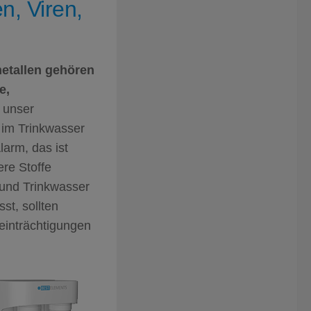
n, Viren,
etallen gehören
e,
n unser
n im Trinkwasser
arm, das ist
ere Stoffe
 und Trinkwasser
st, sollten
einträchtigungen