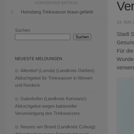
Ver
VORHERIGER BEITRAG
Heinsberg Trinkwasser braun gefärbt
19. MAI 
Suchen
Stadt S
Suchen
Gesund
Für di
Wunden
NEUESTE MELDUNGEN
verwen
Allendorf (Lumda) (Landkreis Gießen):
Abkochgebot für Trinkwasser in Winnen
und Nordeck
Gaienhofen (Landkreis Konstanz):
Abkochgebot wegen bakterieller
Verunreinigung des Trinkwassers
Neuses am Brand (Landkreis Coburg):