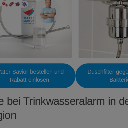
ater Savior bestellen und
Duschfilter geg
Rabatt einlösen
Bakter
fe bei Trinkwasseralarm in d
ion