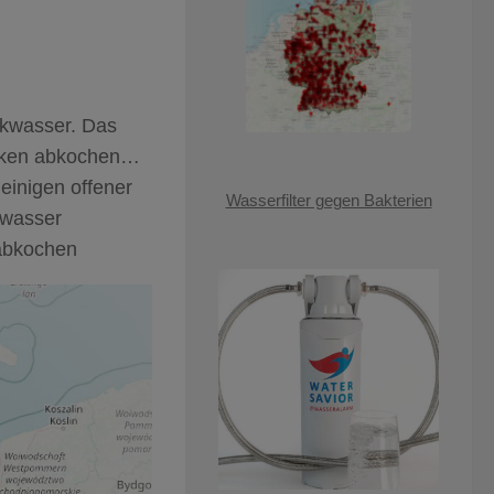
nkwasser. Das
inken abkochen…
einigen offener
Wasserfilter gegen Bakterien
swasser
abkochen