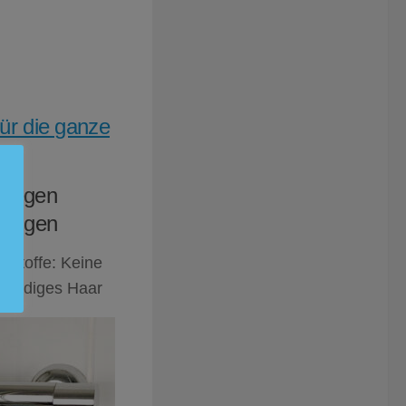
für die ganze
ie
r gegen
gungen
stoffe: Keine
 seidiges Haar