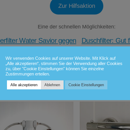
Zur Hilfsaktion
Eine der schnellen Möglichkeiten:
rfilter Water Savior gegen
Duschfilter: Gut 
Bakterien
Famil
Wir verwenden Cookies auf unserer Website. Mit Klick auf
er nicht mehr abkochen
Duschfilte
„Alle akzeptieren“, stimmen Sie der Verwendung aller Cookies
zu, über "Cookie Einstellungen" können Sie einzelne
müssen
Verunreini
Zustimmungen erteilen.
t für betroffene Gebiete mit dem
Duschen ohne Schad
Alle akzeptieren
Ablehnen
Cookie Einstellungen
Rabattcode
@wasseralarm
Hautreaktionen und