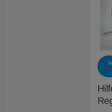
W
Hil
Reg