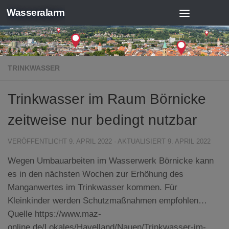
Wasseralarm
Zum Inhalt springen
TRINKWASSER
Trinkwasser im Raum Börnicke
zeitweise nur bedingt nutzbar
VERÖFFENTLICHT
9. APRIL 2022
· AKTUALISIERT
9. APRIL 2022
Wegen Umbauarbeiten im Wasserwerk Börnicke kann
es in den nächsten Wochen zur Erhöhung des
Manganwertes im Trinkwasser kommen. Für
Kleinkinder werden Schutzmaßnahmen empfohlen…
Quelle https://www.maz-
online.de/Lokales/Havelland/Nauen/Trinkwasser-im-