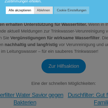
Zustimmungen erteilen.
n. Die Möglichkeiten finden Sie hier:
Alle akzeptieren
Ablehnen
Cookie Einstellungen
er in aktuell von Trinkwasseralarm und Abkochgebo
en erhalten Unterstützung für Wasserfilter.
Wenn in Ih
de aktuell Meldungen zur Trinkwasser-Verunreinigung v
en Sie
Vergünstigungen für wirksame Wasserfilter
. Di
en
nachhaltig und langfristig
vor Verunreinigung und 
 im Leitungswasser – für ein sauberes Trinkwasser!
Zur Hilfsaktion
Eine der schnellen Möglichkeiten:
rfilter Water Savior gegen
Duschfilter: Gut 
Bakterien
Famil