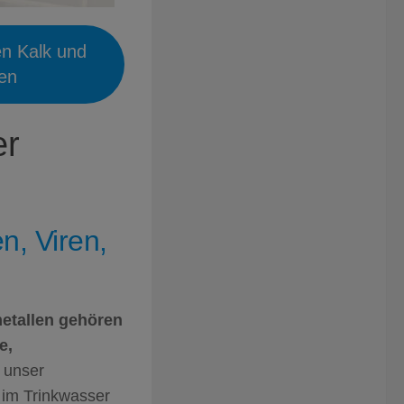
en Kalk und
ien
er
n, Viren,
etallen gehören
e,
n unser
n im Trinkwasser