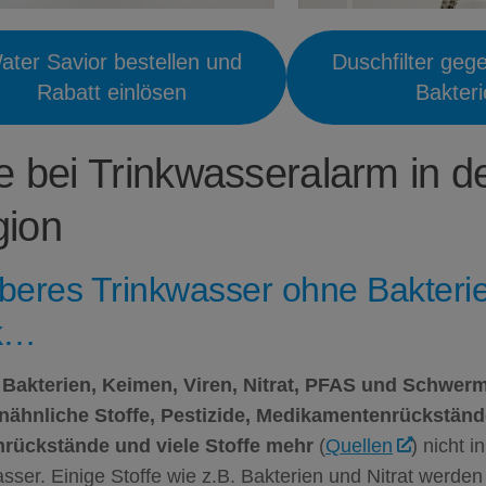
ater Savior bestellen und
Duschfilter geg
Rabatt einlösen
Bakter
fe bei Trinkwasseralarm in d
ion
beres Trinkwasser ohne Bakterie
k…
Bakterien, Keimen, Viren, Nitrat,
PFAS
und Schwerm
ähnliche Stoffe, Pestizide, Medikamentenrückständ
rückstände und viele Stoffe mehr
(
Quellen
) nicht i
sser. Einige Stoffe wie z.B. Bakterien und Nitrat werde