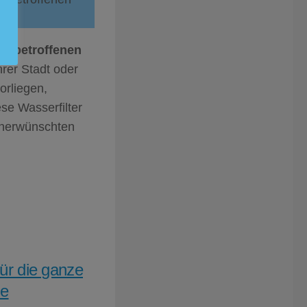
t betroffenen
rer Stadt oder
orliegen,
ese Wasserfilter
unerwünschten
für die ganze
ie