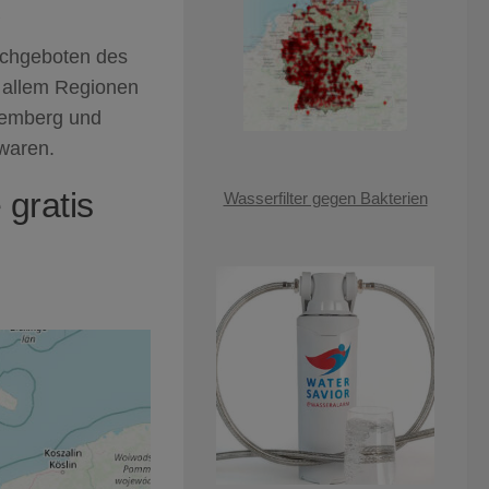
2
ochgeboten des
 allem Regionen
temberg und
waren.
gratis
Wasserfilter gegen Bakterien