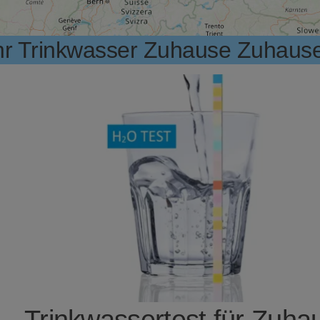
hr Trinkwasser Zuhause Zuhause
Trinkwassertest für Zuha