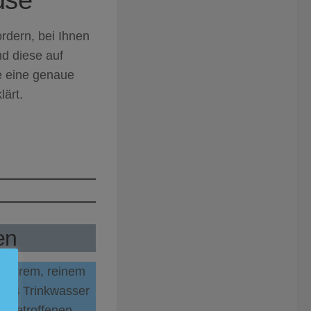
ordern, bei Ihnen
d diese auf
ie eine genaue
ärt.
en
sauberem, reinem
stes Trinkwasser
in betroffenen