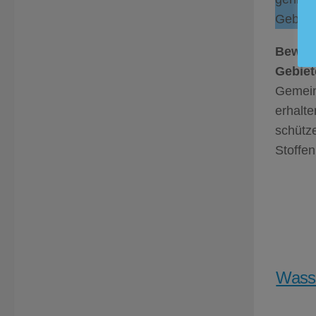
Gebiete
Bewohn
Gebiet
Gemein
erhalt
schütz
Stoffen
Wasse