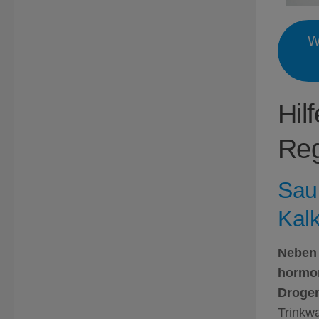
W
Hil
Reg
Sau
Kal
Neben 
hormon
Drogen
Trinkwa