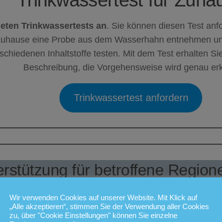
ieten Trinkwassertests an
. Sie können diesen Test anf
uhause eine Probe aus dem Wasserhahn entnehmen un
schiedenen Inhaltstoffe testen. Mit dem Test erhalten S
Beschreibung, die Vorgehensweise wird genau erkl
Trinkwassertest anfordern
rstützung für betroffene Region
er Region gibt es Probleme mit der Bereitstellung von 
Wir verwenden Cookies auf unserer Website. Mit Klick auf
„Alle akzeptieren“, stimmen Sie der Verwendung aller Cookies
asser. Wir möchten gewährleisten, dass Sie trotzdem be
zu, über "Cookie Einstellungen" können Sie einzelne
n können. BestElements Filtertechnologie hilft speziell 