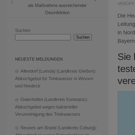
VERÖFF
als Maßnahme ausreichender
Desinfektion
Die He
Leitun
Suchen
in Nor
Suchen
Bayern
Sie 
NEUESTE MELDUNGEN
test
Allendorf (Lumda) (Landkreis Gießen):
vere
Abkochgebot für Trinkwasser in Winnen
und Nordeck
Gaienhofen (Landkreis Konstanz):
Abkochgebot wegen bakterieller
Verunreinigung des Trinkwassers
Neuses am Brand (Landkreis Coburg):