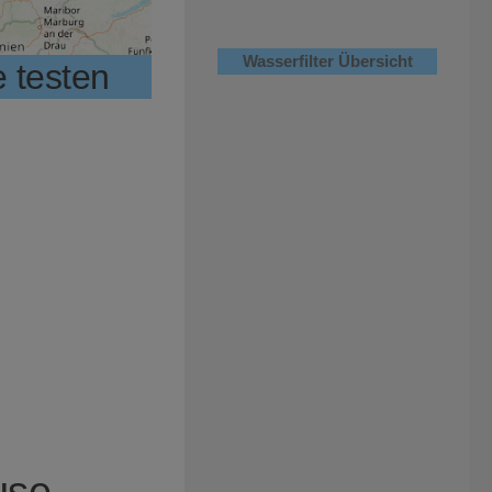
Wasserfilter Übersicht
 testen
use