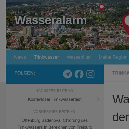
Zum Inhalt springen
Wasseralarm
News
Trinkwasser
Wasserfilter
Meine Region
FOLGEN:
TRINK
NÄCHSTER BEITRAG
Wa
Kostenloser Trinkwassertest
VORHERIGER BEITRAG
de
Offenburg Badenova: Chlorung des
Trinkwassers in Bereichen von Freiburg