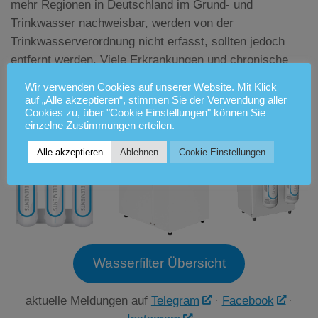
mehr Regionen in Deutschland im Grund- und
Trinkwasser nachweisbar, werden von der
Trinkwasserverordnung nicht erfasst, sollten jedoch
entfernt werden. Viele Erkrankungen und chronische
Beeinträchtigungen lassen Rückschlüsse zu auf
Wir verwenden Cookies auf unserer Website. Mit Klick
Umweltgifte.
auf „Alle akzeptieren“, stimmen Sie der Verwendung aller
Cookies zu, über "Cookie Einstellungen" können Sie
einzelne Zustimmungen erteilen.
Alle akzeptieren
Ablehnen
Cookie Einstellungen
Wasserfilter Übersicht
aktuelle Meldungen auf
Telegram
·
Facebook
·