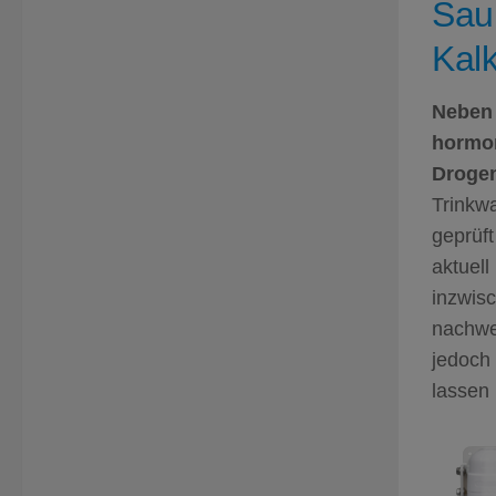
Sau
Kal
Neben 
hormon
Drogen
Trinkwa
geprüft
aktuell
inzwis
nachwei
jedoch
lassen