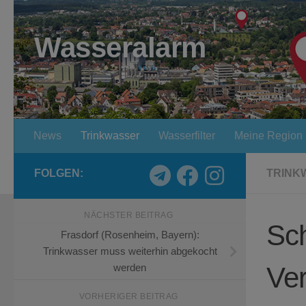
Zum Inhalt springen
Wasseralarm
News
Trinkwasser
Wasserfilter
Meine Region
FOLGEN:
TRINK
NÄCHSTER BEITRAG
Sc
Frasdorf (Rosenheim, Bayern):
Trinkwasser muss weiterhin abgekocht
Ve
werden
VORHERIGER BEITRAG