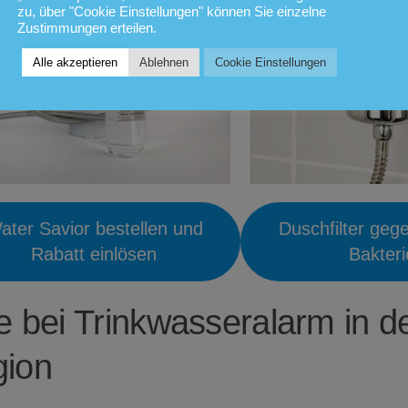
zu, über "Cookie Einstellungen" können Sie einzelne
Zustimmungen erteilen.
Alle akzeptieren
Ablehnen
Cookie Einstellungen
ater Savior bestellen und
Duschfilter geg
Rabatt einlösen
Bakter
fe bei Trinkwasseralarm in d
ion