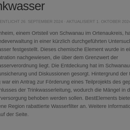
nkwasser
ENTLICHT
26. SEPTEMBER 2024
· AKTUALISIERT
1. OKTOBER 202
nheim, einem Ortsteil von Schwanau im Ortenaukreis, ha
deverwaltung in einer kürzlich durchgeführten Unters
sser festgestellt. Dieses chemische Element wurde in e
tration nachgewiesen, die über dem Grenzwert der
asserverordnung liegt. Die Entdeckung hat im Schwana
unsicherung und Diskussionen gesorgt. Hintergrund der 
 war ein Antrag zur Förderung eines Teilprojekts des ge
lusses der Trinkwasserleitung, wodurch die Mängel in d
versorgung behoben werden sollen. BestElements bietet
ene Region rabattierte Wasserfilter an. Weitere Informat
uf der Seite.