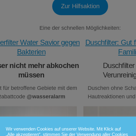
Zur Hilfsaktion
Eine der schnellen Möglichkeiten:
rfilter Water Savior gegen
Duschfilter: Gut 
Bakterien
Famil
er nicht mehr abkochen
Duschfilte
müssen
Verunreini
t für betroffene Gebiete mit dem
Duschen ohne Schad
Rabattcode
@wasseralarm
Hautreaktionen und
Wir verwenden Cookies auf unserer Website. Mit Klick auf
„Alle akzeptieren“, stimmen Sie der Verwendung aller Cookies