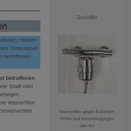
Duschfilter
en
sauberem, reinem
stes Trinkwasser
in betroffenen
t betroffenen
rer Stadt oder
orliegen,
ese Wasserfilter
unerwünschten
Wasserfilter gegen Bakterien,
PFAS und Verunreinigungen
aller Art: