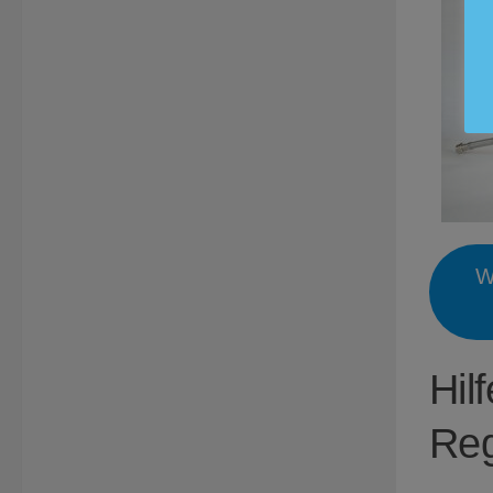
W
Hil
Reg