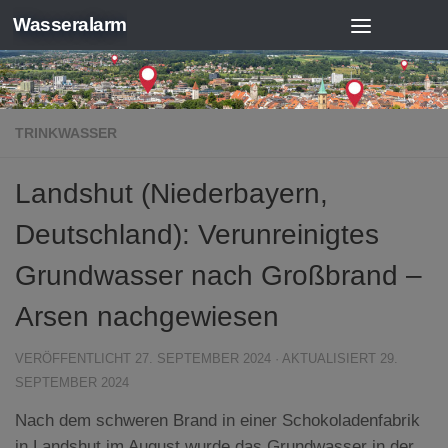
Wasseralarm
Zum Inhalt springen
TRINKWASSER
Landshut (Niederbayern,
Deutschland): Verunreinigtes
Grundwasser nach Großbrand –
Arsen nachgewiesen
VERÖFFENTLICHT
27. SEPTEMBER 2024
· AKTUALISIERT
29.
SEPTEMBER 2024
Nach dem schweren Brand in einer Schokoladenfabrik
in Landshut im August wurde das Grundwasser in der